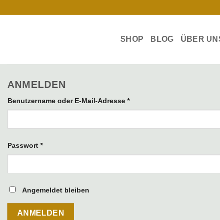
Gehe
zum
Inhalt
SHOP
BLOG
ÜBER UN
ANMELDEN
Erforderlich
Benutzername oder E-Mail-Adresse
*
Erforderlich
Passwort
*
Angemeldet bleiben
ANMELDEN